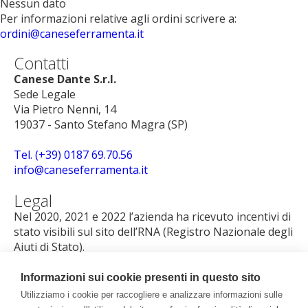
Nessun dato
Per informazioni relative agli ordini scrivere a:
ordini@caneseferramenta.it
Contatti
Canese Dante S.r.l.
Sede Legale
Via Pietro Nenni, 14
19037 - Santo Stefano Magra (SP)
Tel. (+39) 0187 69.70.56
info@caneseferramenta.it
Legal
Nel 2020, 2021 e 2022 l’azienda ha ricevuto incentivi di
stato visibili sul sito dell’RNA (Registro Nazionale degli
Aiuti di Stato).
p.iva 00808640114
Iscritta al reg. Imp La Spezia nr. REA 75328
Informazioni sui cookie presenti in questo sito
Cap. soc. i.v. 115.000 euro
Utilizziamo i cookie per raccogliere e analizzare informazioni sulle
Privacy policy