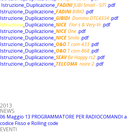
Istruzione_Duplicazione_
FADINI
JUBI Small - SITI
.pdf
Istruzione_Duplicazione_
FADINI
BIRIO
.pdf
Istruzione_Duplicazione_
GIBIDI
Domino DTC4334
.pdf
Istruzione
_
Duplicazione_
NICE
Flor-s & Very-Vr
.pdf
Istruzione_Duplicazione_
NICE
One
.pdf
Istruzione_Duplicazione_
NICE
Smilo
.pdf
Istruzione_Duplicazione_
O&O
T com-433
.pdf
Istruzione_Duplicazione_
O&O
T com-868
.pdf
Istruzione_Duplicazione_
SEAV
Be Happy rs2
.pdf
Istruzione_Duplicazione_
TELCOMA
noire 2
.pdf
2013
NEWS
06 Maggio 13
PROGRAMMATORE PER RADIOCOMANDI a
codice Fisso e Rolling code
EVENTI