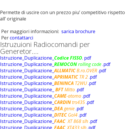
Permette di uscire con un prezzo piu’ competitivo rispetto
all’ originale
Per maggiori informazioni:
sarica brochure
Per
contattarci
Istruzuioni Radiocomandi per
Generetor....
Istruzione_Duplicazione_
C
odice FISSO
. pdf
Istruzione_Duplicazione_
REMOCON
rolling code
.pdf
Istruzione_Duplicazione_
ALLMATIC
B.ro.OVER
.pdf
Istruzione_Duplicazione_
APRIMATIC
TR 2
.pdf
Istruzione_Duplicazione_
BENINCA
T2WU
.pdf
Istruzione_Duplicazione_
BFT
Mitto
.pdf
Istruzione_Duplicazione_
CAME
-atomo
.pdf
Istruzione_Duplicazione_
CARDIN
trs435
.pdf
Istruzione_Duplicazione_
DEA
genie
.pdf
Istruzione_Duplicazione_
DITEC
Gol4
.pdf
Istruzione_Duplicazione_
FAAC
XT 868 slh
.pdf
Istruzione_Duplicazione_
FAAC_
XT433 slh
.pdf