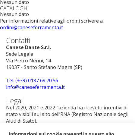
Nessun dato
CATALOGHI
Nessun dato
Per informazioni relative agli ordini scrivere a:
ordini@caneseferramenta.it
Contatti
Canese Dante S.r.l.
Sede Legale
Via Pietro Nenni, 14
19037 - Santo Stefano Magra (SP)
Tel. (+39) 0187 69.70.56
info@caneseferramenta.it
Legal
Nel 2020, 2021 e 2022 l’azienda ha ricevuto incentivi di
stato visibili sul sito dell’RNA (Registro Nazionale degli
Aiuti di Stato).
p.iva 00808640114
Iscritta al reg. Imp La Spezia nr. REA 75328
Informazioni sui cookie presenti in questo sito