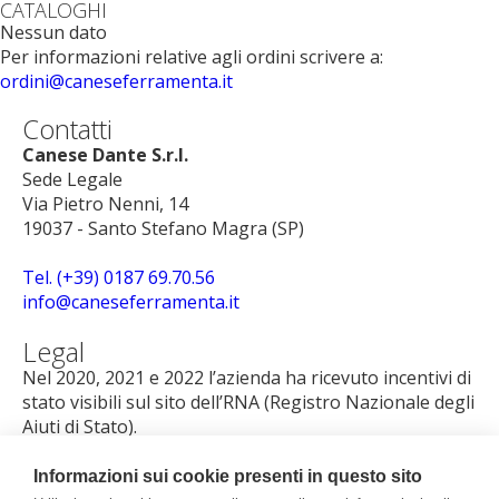
CATALOGHI
Nessun dato
Per informazioni relative agli ordini scrivere a:
ordini@caneseferramenta.it
Contatti
Canese Dante S.r.l.
Sede Legale
Via Pietro Nenni, 14
19037 - Santo Stefano Magra (SP)
Tel. (+39) 0187 69.70.56
info@caneseferramenta.it
Legal
Nel 2020, 2021 e 2022 l’azienda ha ricevuto incentivi di
stato visibili sul sito dell’RNA (Registro Nazionale degli
Aiuti di Stato).
p.iva 00808640114
Iscritta al reg. Imp La Spezia nr. REA 75328
Informazioni sui cookie presenti in questo sito