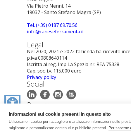
Via Pietro Nenni, 14
19037 - Santo Stefano Magra (SP)
Tel. (+39) 0187 69.70.56
info@caneseferramenta.it
Legal
Nel 2020, 2021 e 2022 l’azienda ha ricevuto incenti
p.iva 00808640114
Iscritta al reg. Imp La Spezia nr. REA 75328
Cap. soc. i.v. 115.000 euro
Privacy policy
Social




Progetti
Canese Dante Promuove
Informazioni sui cookie presenti in questo sito
Utilizziamo i cookie per raccogliere e analizzare informazioni sulle prestaz
migliorare e personalizzare contenuti e pubblicità presenti.
Per saperne d